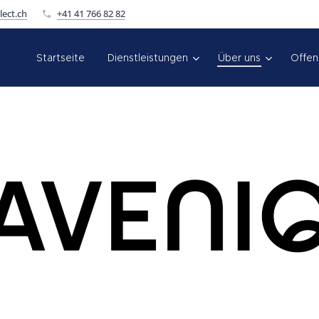
ect.ch
+41 41 766 82 82
Startseite
Dienstleistungen
Über uns
Offen