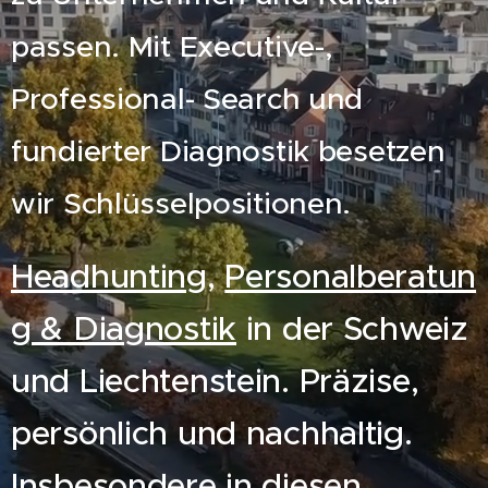
passen. Mit Executive-,
Professional- Search und
fundierter Diagnostik besetzen
wir Schlüsselpositionen.
Headhunting
,
Personalberatun
g & Diagnostik
in der Schweiz
und Liechtenstein. Präzise,
persönlich und nachhaltig.
Insbesondere in diesen