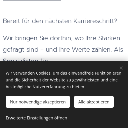
Bereit für den nächsten Karriereschritt?
Wir bringen Sie dorthin, wo Ihre Stärken
gefragt sind – und Ihre Werte zählen. Als
Spezialisten
für
Headhunting
in
Executive &
Wir verwenden Cookies, um das einwandfreie Funktionieren
und die Sicherheit der Website zu gewährleisten und eine
Professional Search
verbinden wir Sie
bestmögliche Nutzererfahrung zu bieten.
mit führenden Arbeitgebern der Schweiz.
Nur notwendige akzeptieren
Alle akzeptieren
Persönlich, diskret und treffsicher.
Erweiterte Einstellungen öffnen
Ihr Vorteil: Zugang zu exklusiven