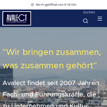
Mo-Fr geöffnet von 9-18 Uhr
Suchen
"Wir bringen zusammen,
was zusammen gehört"
Avalect findet seit 2007 Jahren
Fach- und Führungskräfte, die
zu Unternehmen und Kultur